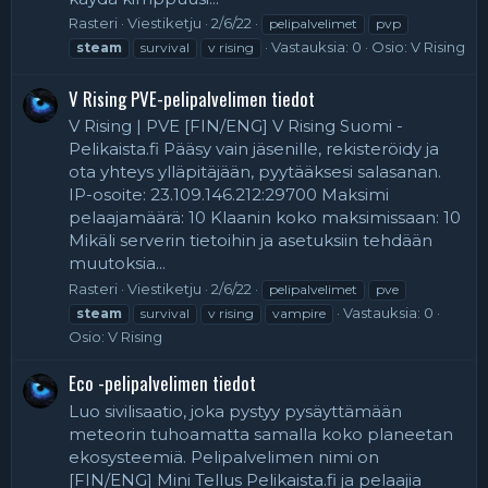
Rasteri
Viestiketju
2/6/22
pelipalvelimet
pvp
Vastauksia: 0
Osio:
V Rising
steam
survival
v rising
V Rising PVE-pelipalvelimen tiedot
V Rising | PVE [FIN/ENG] V Rising Suomi -
Pelikaista.fi Pääsy vain jäsenille, rekisteröidy ja
ota yhteys ylläpitäjään, pyytääksesi salasanan.
IP-osoite: 23.109.146.212:29700 Maksimi
pelaajamäärä: 10 Klaanin koko maksimissaan: 10
Mikäli serverin tietoihin ja asetuksiin tehdään
muutoksia...
Rasteri
Viestiketju
2/6/22
pelipalvelimet
pve
Vastauksia: 0
steam
survival
v rising
vampire
Osio:
V Rising
Eco -pelipalvelimen tiedot
Luo sivilisaatio, joka pystyy pysäyttämään
meteorin tuhoamatta samalla koko planeetan
ekosysteemiä. Pelipalvelimen nimi on
[FIN/ENG] Mini Tellus Pelikaista.fi ja pelaajia