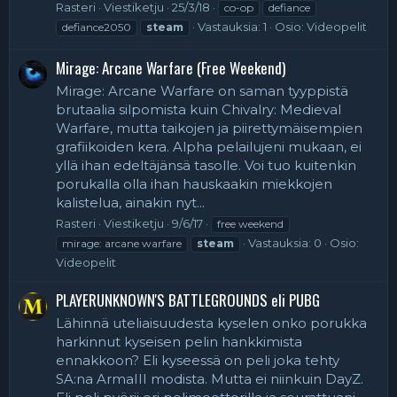
Rasteri
Viestiketju
25/3/18
co-op
defiance
Vastauksia: 1
Osio:
Videopelit
defiance2050
steam
Mirage: Arcane Warfare (Free Weekend)
Mirage: Arcane Warfare on saman tyyppistä
brutaalia silpomista kuin Chivalry: Medieval
Warfare, mutta taikojen ja piirettymäisempien
grafiikoiden kera. Alpha pelailujeni mukaan, ei
yllä ihan edeltäjänsä tasolle. Voi tuo kuitenkin
porukalla olla ihan hauskaakin miekkojen
kalistelua, ainakin nyt...
Rasteri
Viestiketju
9/6/17
free weekend
Vastauksia: 0
Osio:
mirage: arcane warfare
steam
Videopelit
PLAYERUNKNOWN'S BATTLEGROUNDS eli PUBG
Lähinnä uteliaisuudesta kyselen onko porukka
harkinnut kyseisen pelin hankkimista
ennakkoon? Eli kyseessä on peli joka tehty
SA:na ArmaIII modista. Mutta ei niinkuin DayZ.