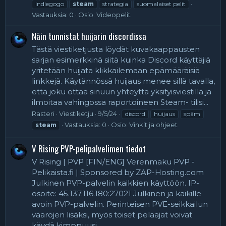
indiegogo
steam
strategia
suomalaiset pelit
Vastauksia: 0
Osio:
Videopelit
Näin tunnistat huijarin discordissa
Tästä viestiketjusta löydät kuvakaappausten
sarjan esimerkkinä siitä kuinka Discord käyttäjiä
yritetään huijata klikkailemaan epämääräisiä
linkkejä. Käytännössä huijaus menee sillä tavalla,
että joku ottaa sinuun yhteyttä yksityisviestillä ja
ilmoitaa vahingossa raportoineen Steam- tilisi...
Rasteri
Viestiketju
9/5/24
discord
huijaus
späm
Vastauksia: 0
Osio:
Vinkit ja ohjeet
steam
V Rising PVP-pelipalvelimen tiedot
V Rising | PVP [FIN/ENG] Verenmaku PVP -
Pelikaista.fi | Sponsored by ZAP-Hosting.com
Julkinen PVP-palvelin kaikkien käyttöön. IP-
osoite: 45.137.116.180:27021 Julkinen ja kaikille
avoin PVP-palvelin. Perinteisen PVE-seikkailun
vaarojen lisäksi, myös toiset pelaajat voivat
käydä kimppuusi...