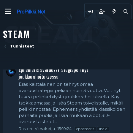
STEAM
STEAM
Tunnisteet
Ephemeris avaruusstrategiapeli nyt
joukkorahoituksessa
Eräs kaistalainen on tehnyt omaa
avaruustrategia peliään noin 3 vuotta. Voit nyt
tukea pelinkehitystä joukkorahoituksella. Käy
tsekkaamassa ja lisää Steam toivelistalle, mikäli
peli kiinnostaa! Ephemeris yhdistää klassikoiden
parhaita puolia ja lisää mukaan aidot 3D-
avaruustaistelut...
Rasteri
Viestiketju
15/10/24
ephemeris
indie