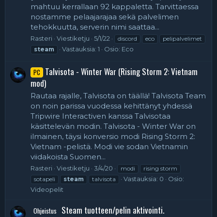
mahtuu kerrallaan 92 kappaletta. Tarvittaessa
nostamme pelaajarajaa sekä palvelimen
tehokkuutta, serverin nimi saattaa...
Rasteri
Viestiketju
5/1/22
discord
eco
pelipalvelimet
Vastauksia: 1
Osio:
Eco
steam
Talvisota - Winter War (Rising Storm 2: Vietnam
PC
mod)
Rautaa rajalle, Talvisota on täällä! Talvisota Team
on noin parissa vuodessa kehittänyt yhdessä
Tripwire Interactiven kanssa Talvisotaa
käsittelevän modin. Talvisota - Winter War on
ilmainen, täysi konversio modi Rising Storm 2:
Vietnam -pelistä. Modi vie sodan Vietnamin
viidakoista Suomen...
Rasteri
Viestiketju
3/4/20
modi
rising storm
Vastauksia: 0
Osio:
sotapeli
steam
talvisota
Videopelit
Steam tuotteen/pelin aktivointi.
Ohjeistus