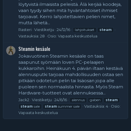
löytyvistä ilmaisista peleistä. Älä kerjää koodeja,
vaan tyydy siihen mitä hyväntahtoiset ihmiset
tarjoavat. Kerro lahjoitettavien pelien nimet,
mutta lähetä...
Rasteri
Viestiketju
24/12/16
lahjoitukset
steam
Vastauksia: 28
Osio:
Vapaata keskustelua
Steamin kesäale
Jokavuotinen Steamin kesäale on taas
saapunut syömään loven PC-pelaajien
kukkaroihin. Heinäkuun 4. päivän iltaan kestävä
alennusputki tarjoaa mahdollisuuden ostaa sen
pitkään odotetun pelin tai lisäosan jopa alle
puoleen sen normaalista hinnasta. Myös Steam
Hardware-tuotteet ovat alennuksessa...
Jack2
Viestiketju
24/6/16
alennus
gaben
steam
Vastauksia: 4
Osio:
steam
sale
steam
summer sale
Vapaata keskustelua