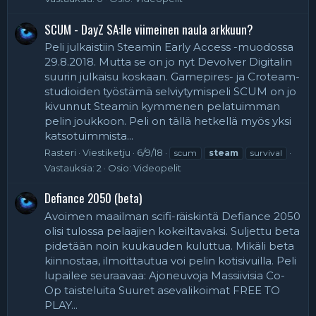
SCUM - DayZ SA:lle viimeinen naula arkkuun?
Peli julkaistiin Steamin Early Access -muodossa
29.8.2018. Mutta se on jo nyt Devolver Digitalin
suurin julkaisu koskaan. Gamepires- ja Croteam-
studioiden työstämä selviytymispeli SCUM on jo
kivunnut Steamin kymmenen pelatuimman
pelin joukkoon. Peli on tällä hetkellä myös yksi
katsotuimmista...
Rasteri
Viestiketju
6/9/18
scum
steam
survival
Vastauksia: 2
Osio:
Videopelit
Defiance 2050 (beta)
Avoimen maailman scifi-räiskintä Defiance 2050
olisi tulossa pelaajien kokeiltavaksi. Suljettu beta
pidetään noin kuukauden kuluttua. Mikäli beta
kiinnostaa, ilmoittautua voi pelin kotisivuilla. Peli
lupailee seuraavaa: Ajoneuvoja Massiivisia Co-
Op taisteluita Suuret asevalikoimat FREE TO
PLAY...