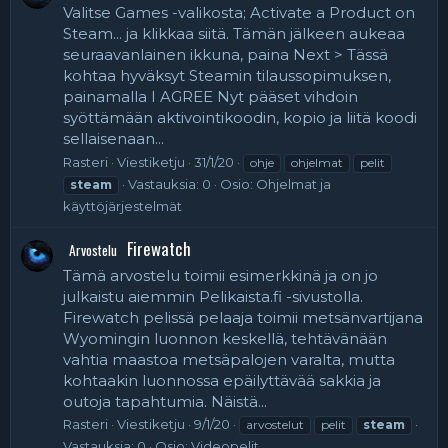
Valitse Games -valikosta; Activate a Product on
Steam... ja klikkaa siitä. Tämän jälkeen aukeaa
seuraavanlainen ikkuna, paina Next > Tässä
kohtaa hyväksyt Steamin tilaussopimuksen,
painamalla I AGREE Nyt pääset vihdoin
syöttämään aktivointikoodin, kopio ja liitä koodi
sellaisenaan...
Rasteri
Viestiketju
31/1/20
ohje
ohjelmat
pelit
Vastauksia: 0
Osio:
Ohjelmat ja
steam
käyttöjärjestelmät
Firewatch
Arvostelu
Tämä arvostelu toimii esimerkkinä ja on jo
julkaistu aiemmin Pelikaista.fi -sivustolla.
Firewatch pelissä pelaaja toimii metsänvartijana
Wyomingin luonnon keskellä, tehtävänään
vahtia maastoa metsäpalojen varalta, mutta
kohtaakin luonnossa epäilyttävää sakkia ja
outoja tapahtumia. Näistä...
Rasteri
Viestiketju
9/1/20
arvostelut
pelit
steam
Vastauksia: 0
Osio:
Videopelit