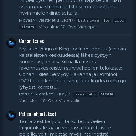
Eli peli pyörii eri pelimoottorilla ja seurattuani
useampaa striimiä pelistä se on vaikuttanut
hyvin mielenkiintoiselta ja...
MoVaaN
Viestiketju
21/3/17
battleroyale
fps
pubg
Vastauksia: 17
Osio:
Videopelit
steam
Conan Exiles
Nyt kun Reign of Kings peli on todettu (ainakin
kaistalaisten keskuudessa) lähes pystyyn
kuolleeksi, on aika silmäillä uusinta
rakennuskeskeisten survival pelien tulokasta:
Conan Exiles. Selviydy, Rakenna ja Dominoi.
PVP:tä ja rakentelua, siinäpä pelin idea onkin jo
lyhyesti kerrottu...
Rasteri
Viestiketju
10/1/17
conan exiles
steam
Vastauksia: 16
Osio:
Videopelit
Pelien lahjoitukset
Tämä viestiketju on tarkoitettu pelien
lahjoituksille ja/tai ryhmässä hankittaville
peleille, voit ilmoittaa myös internetistä