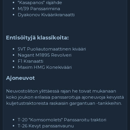
"Kasapanos" räjähde
M/39 Panssarimiina
Dyakonov Kiväärikranaatti
Entisöityjä klassikoita:
SVT Puoliautomaattinen kivääri
Nagant M1895 Revolveri
F1 Kranaatti
Maxim HMG Konekivääri
Ajoneuvot
Neuvostoliiton ylittäessä rajan he toivat mukanaan
koko joukon erilaisia panssaroituja ajoneuvoja kevyistä
kuljetustraktoreista raskaisiin gargantuan -tankkeihin.
T-20 "Komsomolets" Panssaroitu traktori
T-26 Kevyt panssarivaunu