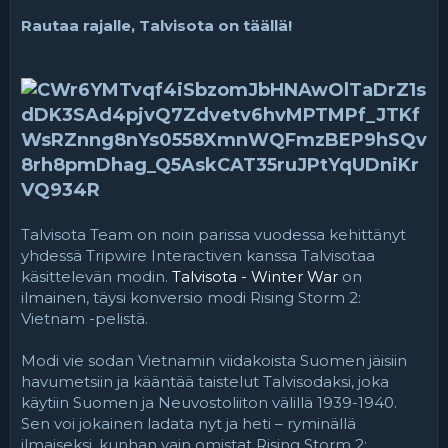
a
m
l
ä
Rautaa rajalle, Talvisota on täällä!
o
ä
i
r
t
ä
t
a
j
a
Talvisota Team on noin parissa vuodessa kehittänyt
yhdessä Tripwire Interactiven kanssa Talvisotaa
käsittelevän modin.
Talvisota - Winter War
on
ilmainen, täysi konversio modi Rising Storm 2:
Vietnam -pelistä.
Modi vie sodan Vietnamin viidakoista Suomen jäisiin
havumetsiin ja kääntää taistelut Talvisodaksi, joka
käytiin Suomen ja Neuvostoliiton välillä 1939-1940.
Sen voi jokainen ladata nyt ja heti – ryminällä
ilmaiseksi, kunhan vain omistat Rising Storm 2: