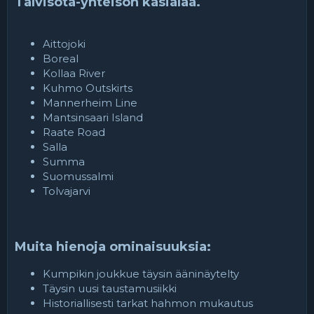
Talvisota-yhteisön käsialaa.
Aittojoki
Boreal
Kollaa River
Kuhmo Outskirts
Mannerheim Line
Mantsinsaari Island
Raate Road
Salla
Summa
Suomussalmi
Tolvajarvi
Muita hienoja ominaisuuksia:
Kumpikin joukkue täysin ääninäytelty
Täysin uusi taustamusiikki
Historiallisesti tarkat hahmon mukautus