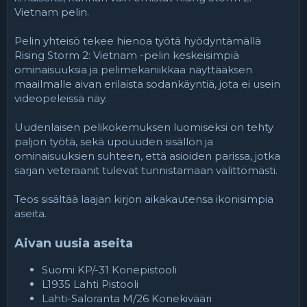
Vietnam pelin.
Pelin yhteisö tekee hienoa työtä hyödyntämällä
Rising Storm 2: Vietnam -pelin keskeisimpiä
ominaisuuksia ja pelimekaniikkaa näyttääksen
maailmalle aivan erilaista sodankäyntiä, jota ei usein
videopeleissä näy.
Uudenlaisen pelikokemuksen luomiseksi on tehty
paljon työtä, sekä upouuden sisällön ja
ominaisuuksien suhteen, että asioiden parissa, jotka
sarjan veteraanit tulevat tunnistamaan välittömästi.
Teos sisältää laajan kirjon aikakautensa ikonisimpia
aseita.
Aivan uusia aseita
Suomi KP/-31 Konepistooli
L1935 Lahti Pistooli
Lahti-Saloranta M/26 Konekivääri