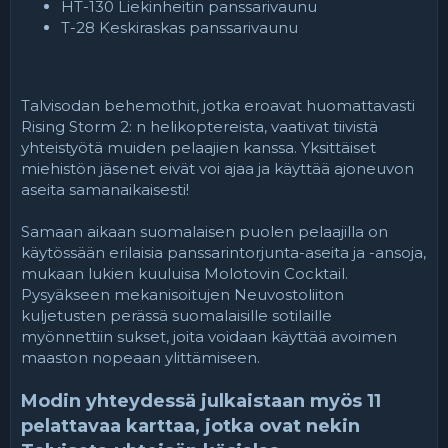
HT-130 Liekinheitin panssarivaunu
T-28 Keskiraskas panssarivaunu
Talvisodan behemothit, jotka eroavat huomattavasti
Rising Storm 2: n helikoptereista, vaativat tiivistä
yhteistyötä muiden pelaajien kanssa. Yksittäiset
miehistön jäsenet eivät voi ajaa ja käyttää ajoneuvon
aseita samanaikaisesti!
Samaan aikaan suomalaisen puolen pelaajilla on
käytössään erilaisia panssarintorjunta-aseita ja -ansoja,
mukaan lukien kuuluisa Molotovin Cocktail.
Pysyäkseen mekanisoitujen Neuvostoliiton
kuljetusten perässä suomalaisille sotilaille
myönnettiin sukset, joita voidaan käyttää avoimen
maaston nopeaan ylittämiseen.
Modin yhteydessä julkaistaan myös 11
pelattavaa karttaa, jotka ovat nekin