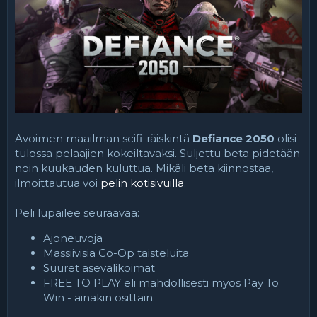
t
a
j
a
Avoimen maailman scifi-räiskintä
Defiance 2050
olisi
tulossa pelaajien kokeiltavaksi. Suljettu beta pidetään
noin kuukauden kuluttua. Mikäli beta kiinnostaa,
ilmoittautua voi
pelin kotisivuilla
.
Peli lupailee seuraavaa:
Ajoneuvoja
Massiivisia Co-Op taisteluita
Suuret asevalikoimat
FREE TO PLAY eli mahdollisesti myös Pay To
Win - ainakin osittain.