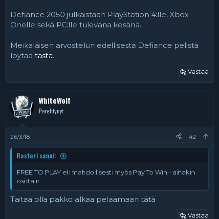
Defiance 2050 julkaistaan PlayStation 4:lle, Xbox
Onelle sekä PC:lle tulevana kesänä.
Meikäläisen arvostelun edellisestä Defiance pelistä
löytää
tästä
.
Vastaa
WhiteWolf
Perehtynyt
26/3/18
#2
Rasteri sanoi:
FREE TO PLAY eli mahdollisesti myös Pay To Win - ainakin
osittain.
Taitaa olla pakko alkaa pelaamaan tätä
Vastaa