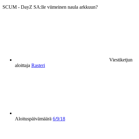
SCUM - DayZ SA:lle viimeinen naula arkkuun?
Viestiketjun
aloittaja
Rasteri
Aloituspäivämäärä
6/9/18