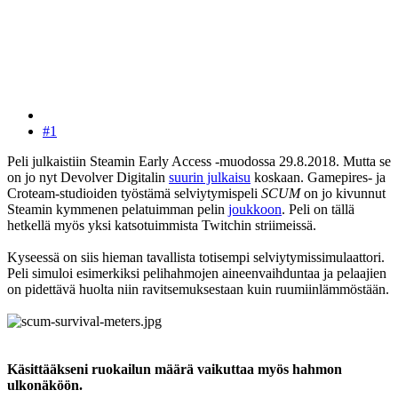
#1
Peli julkaistiin Steamin Early Access -muodossa 29.8.2018. Mutta se
on jo nyt Devolver Digitalin
suurin julkaisu
koskaan. Gamepires- ja
Croteam-studioiden työstämä selviytymispeli
SCUM
on jo kivunnut
Steamin kymmenen pelatuimman pelin
joukkoon
. Peli on tällä
hetkellä myös yksi katsotuimmista Twitchin striimeissä.
Kyseessä on siis hieman tavallista totisempi selviytymissimulaattori.
Peli simuloi esimerkiksi pelihahmojen aineenvaihduntaa ja pelaajien
on pidettävä huolta niin ravitsemuksestaan kuin ruumiinlämmöstään.
Käsittääkseni ruokailun määrä vaikuttaa myös hahmon
ulkonäköön.