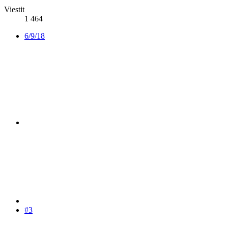
Viestit
1 464
6/9/18
#3