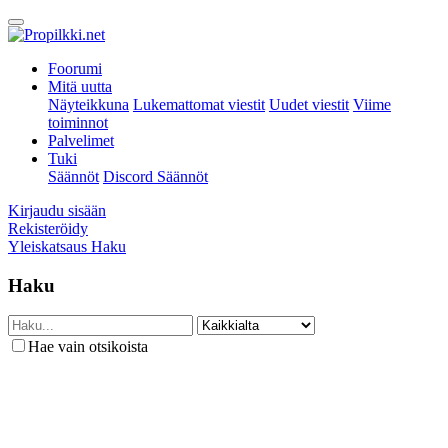
Foorumi
Mitä uutta
Näyteikkuna
Lukemattomat viestit
Uudet viestit
Viime
toiminnot
Palvelimet
Tuki
Säännöt
Discord Säännöt
Kirjaudu sisään
Rekisteröidy
Yleiskatsaus
Haku
Haku
Hae vain otsikoista