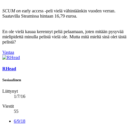
SCUM on
early access -peli vielä vähintäänkin vuoden verran.
Saatavilla Steamissa hintaan 16,79 euroa.
En ole vielä kauaa kerennyt peliä pelaamaan, joten mitään pysyvää
mielipidettä minulla pelistä vielä ole. Mutta mitä mieltä sinä olet tästä
pelistä?
Vastaa
RHead
Sosiaalinen
Liittynyt
1/7/16
Viestit
55
6/9/18