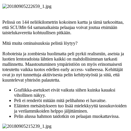
Pelissä on 144 neliökilometrin kokoinen kartta ja tämä tarkooittaa,
että
SCUMin
64 samanaikaista pelaajaa voivat joutua etsimään
taistelukavereita kohtuullisen pitkään.
Mitä muita ominaisuuksia pelistä löytyy?
Roboteista ja zombiesta huolimatta peli pyrkii realismiin, aseista ja
luotien lentoradoista lähtien kaikki on mahdollisimman tarkasti
mallinnettu. Maastoutuminen ympäristöön on myös erinomaisesti
toteutettu vaikka tuotos edellen early access- vaiheessa. Kehittäjät
ovat jo nyt tunnettuja aktiivisesta pelin kehitystyöstä ja siitä, että
kuuntelevat yhteisön palautetta.
Grafiikka-asetukset eivät vaikuta siihen kuinka kauaksi
vihollinen näkyy.
Peli ei renderöi mitään mitä pelihahmo ei havaitse.
Eläinten metsästykseen tuo lisää mielekkyyttä tassukuvioiden
ja verilammikoiden helppo jäljittäminen.
Pelin alussa hahmon taidotkin on pelaajan muokattavissa.