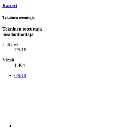
Rasteri
Tekninen toteuttaja
Tekninen toteuttaja
Sisällöntuottaja
Liittynyt
7/5/16
Viestit
1 464
6/9/18