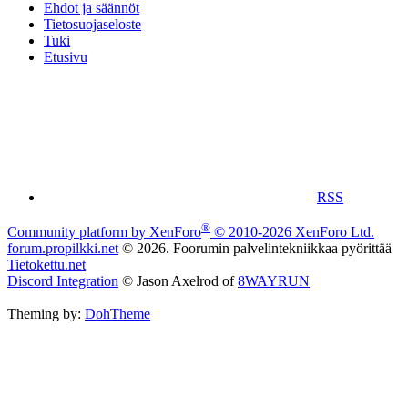
Ehdot ja säännöt
Tietosuojaseloste
Tuki
Etusivu
RSS
®
Community platform by XenForo
© 2010-2026 XenForo Ltd.
forum.propilkki.net
© 2026. Foorumin palvelintekniikkaa pyörittää
Tietokettu.net
Discord Integration
© Jason Axelrod of
8WAYRUN
Theming by:
DohTheme