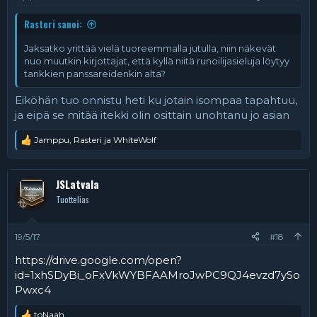
Rasteri sanoi:
Jaksatko yrittää vielä tuoreemmalla jutulla, niin näkevät
nuo muutkin kirjottajat, että kyllä niitä runoilijasieluja löytyy
tankkien panssareidenkin alta?
Eiköhän tuo onnistu heti ku jotain isompaa tapahtuu,
ja eipä se mitää itekki olin osittain unohtanu jo asian
Jamppu
,
Rasteri
ja
WhiteWolf
R
e
a
k
JSLatvala
t
Tuottelias
i
o
t
:
19/5/17
#18
https://drive.google.com/open?
id=1xhSDyBi_oFxVkWYBFAAMroJwPC9QJ4evzd7ySo
Pwxc4
toNaah