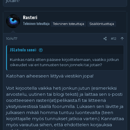
jotain?
Rasteri
Tekninen toteuttaja
Tekninen toteuttaja
Sisällöntuottaja
10/4/17
#12
JSLatvala sanoi:
Kuinkas näitä sitten pääsee kirjoittelemaan, vaatiko jotkun
oikeudet vai eri tunnusten teon jonneki tai jotain?
Katohan aiheeseen liittyvä viestikin jopa!
Voit kirjootella vaikka heti jonkun jutun (esimerkiksi
arvostelu, uutinen tai blogi teksti) ja laittaa sen s-posti
osoitteeseen rasteri(at)pelikaista.fi tai liitteenä
yksityisviestissä täällä foorumilla. Lukasen sen lävitte ja
julkaisen mikäli homma tuntuu luontevalta (teen
kirjoittajalle myös tunnukset jatkoa varten.) Kannattaa
myös varautua siihen, että ehdottelen korjauksia