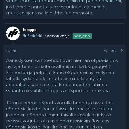
viimeisimmistä tapahtumista, niin en pane pahakseni,
jos Hänelle annettaisiin vastuuksi pitää meidät
muutkin ajantasalla eUrheilun menosta.
Jamppu
Mr. Battlefield
Sisällöntuottaja
Ydinjäsen
13/11/16
#5
Äänestyksen vaihtoehdot ovat hieman ohjaavia. Jos
nyt ajattelen omalta osaltani, niin kaikki gadgetit
kiinnostaa ja pelijutut kans. eSports ei nyt erityisen
lähellä sydäntä ole, mutta ei minulla erityisiä
antipatioitakaan ole sitä kohtaan, joten lähinnä
sydäntä oli vaihtoehto, jossa eSports oli mukana.
Jutun aiheena eSports voi olla huono ja hyvä. Jos
eSportsia käsitellään jutuissa ilmiönä ja seurataan
joidenkin eSports tiimien taivalta jossakin tietyssä
pelissä, voi jutut olla mielenkiintoisiakin. Jos taas
eSportsia käsitellään ilmiönä ja jutun juuri on