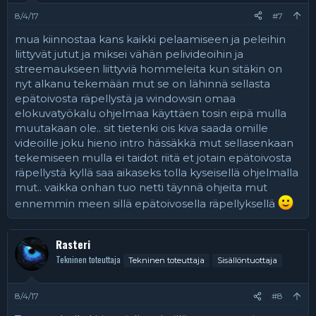
t
:
8/4/17
#7
mua kiinnostaa kans kaikki pelaamiseen ja peleihin
liittyvät jutut ja miksei vähän pelivideoihin ja
streemaukseen liittyviä hommeleita kun sitäkin on
nyt alkanu tekemään mut se on lähinnä sellasta
epätoivosta räpellystä ja windowsin omaa
elokuvatyökalu ohjelmaa käyttäen tosin eipä mulla
muutakaan ole.. sit tietenki ois kiva saada omille
videoille joku hieno intro hässäkkä mut sellasenkaan
tekemiseen mulla ei taidot riitä et jotain epätoivosta
räpellystä kyllä saa aikaseks tolla kyseisellä ohjelmalla
mut.. vaikka onhan tuo netti täynnä ohjeita mut
ennemmin meen sillä epätoivosella räpellyksellä
Rasteri
Tekninen toteuttaja
Tekninen toteuttaja
Sisällöntuottaja
8/4/17
#8