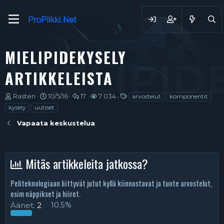
MIELIPIDEKYSELY
MIELIPID
ARTIKKELEISTA
V
A
V
K
T
Rasteri
10/5/16
17
7 034
arvostelut
komponentit
i
l
a
a
u
kysely
uutiset
e
o
s
t
n
s
i
t
s
n
Vapaata keskustelua
t
t
a
e
i
i
u
u
l
s
k
s
k
u
t
Mitäs artikkeleita jatkossa?
e
p
s
t
e
t
ä
i
e
j
i
a
t
Peliteknologiaan liittyvät jutut kyllä kiinnostavat ja tuote arvostelut,
u
v
esim näppikset ja hiiret.
n
ä
a
m
Äänet:
2
10.5%
l
ä
o
ä