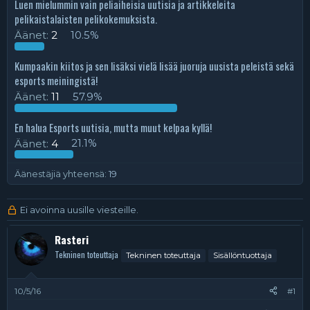
Luen mielummin vain peliaiheisia uutisia ja artikkeleita
i
r
pelikaistalaisten pelikokemuksista.
t
ä
t
Äänet:
2
10.5%
a
j
Kumpaakin kiitos ja sen lisäksi vielä lisää juoruja uusista peleistä sekä
a
esports meiningistä!
Äänet:
11
57.9%
En halua Esports uutisia, mutta muut kelpaa kyllä!
Äänet:
4
21.1%
Äänestäjiä yhteensä
19
Ei avoinna uusille viesteille.
Rasteri
Tekninen toteuttaja
Tekninen toteuttaja
Sisällöntuottaja
10/5/16
#1