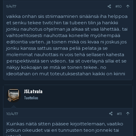
9/4/17
#10
vaikka onhan siis striimaaminen sinäänsä iha helppoa
et senku tekee twitchiin tai tubeen tilin ja hankkii
jonku nauhotus ohjelman ja alkaa sit vaa lähettää.. tai
vaihtoehtoisesti nauhottaa koneelle myöhempää
editointia varten.. ja toinen mikä ois kivaa ni joskus jos
jonku kanssa sattuis samaa peliä pelata ja se
molemmat nauhottais ni vois tehä sellasen kahesta
perspektiivistä sen videon.. tai sit overlaynä sillai et se
näkyy kokoajan se mitä se toinen tekee.. no
ideoitahan on mut toteutuksestahan kaikki on kiinni
JSLatvala
Tuottelias
10/4/17
#11
Kuinkas näitä sitten pääsee kirjoittelemaan, vaatiko
jotkun oikeudet vai eri tunnusten teon jonneki tai