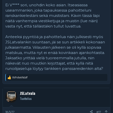
Ei V**** sori, unohdin koko asian. Itseasiassa
useammankin, joka tapauksessa pahoitteluni
ranskankielestäni sekä muististani. Kävin tässä läpi
näitä vanhempia viestiketjuja ja muistin (lue näin)
vasta nyt, että tälläistäkin tullut luvattua.
Anteeksi pyyntöä ja pahoittelua näin julkisesti myös
JSLatvalankin suuntaan, jäi se sun artikkeli kokonaan
julkaisematta. Viilausten jälkeen se oli kyllä sopivaa
matskua, mutta nyt ei enää kovinkaan ajankohtaista.
Jaksatko yrittää vielä tuoreemmalla jutulla, niin
näkevät nuo muutkin kirjottajat, että kyllä niitä
runoilijasieluja löytyy tankkien panssareidenkin alta?
WhiteWolf
R
e
a
k
JSLatvala
t
Tuottelias
i
o
t
:
18/5/17
#17