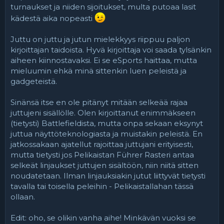
turnaukset ja niiden sijoitukset, multa putoaa lasit
kädestä aika nopeasti
Juttu on juttu ja jutun mielekkyys riippuu paljon
kirjoittajan taidoista. Hyvä kirjoittaja voi saada tylsänkin
aiheen kiinnostavaksi. Ei se eSports haittaa, mutta
mieluumin ehkä minä sittenkin luen peleistä ja
gadgeteistä.
Sinänsä itse en ole pitänyt mitään selkeää rajaa
juttujeni sisällölle. Olen kirjoittanut enimmäkseen
(tietysti) Battlefieldista, mutta onpa sekaan eksynyt
juttua näyttöteknologiasta ja muistakin peleistä. En
jatkossakaan ajatellut rajoittaa juttujani erityisesti,
mutta tietysti jos Pelikaistan Führer Rasteri antaa
selkeät linjaukset juttujen sisältöön, niin niitä sitten
noudatetaan. Ilman linjauksiakin jutut liittyvät tietysti
tavalla tai toisella peleihin - Pelikaistallahan tässä
ollaan.
Edit: oho, se olikin vanha aihe! Minkävän vuoksi se