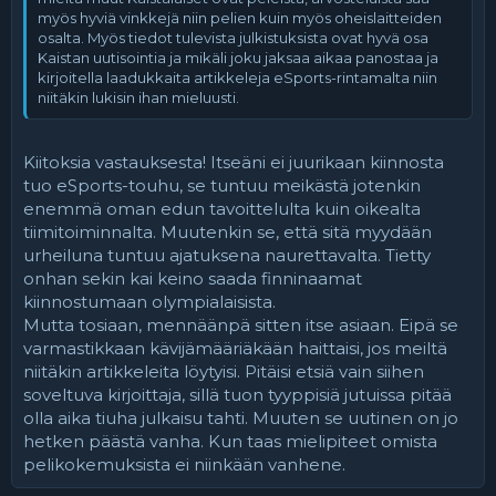
myös hyviä vinkkejä niin pelien kuin myös oheislaitteiden
osalta. Myös tiedot tulevista julkistuksista ovat hyvä osa
Kaistan uutisointia ja mikäli joku jaksaa aikaa panostaa ja
kirjoitella laadukkaita artikkeleja eSports-rintamalta niin
niitäkin lukisin ihan mieluusti.
Kiitoksia vastauksesta! Itseäni ei juurikaan kiinnosta
tuo eSports-touhu, se tuntuu meikästä jotenkin
enemmä oman edun tavoittelulta kuin oikealta
tiimitoiminnalta. Muutenkin se, että sitä myydään
urheiluna tuntuu ajatuksena naurettavalta. Tietty
onhan sekin kai keino saada finninaamat
kiinnostumaan olympialaisista.
Mutta tosiaan, mennäänpä sitten itse asiaan. Eipä se
varmastikkaan kävijämääriäkään haittaisi, jos meiltä
niitäkin artikkeleita löytyisi. Pitäisi etsiä vain siihen
soveltuva kirjoittaja, sillä tuon tyyppisiä jutuissa pitää
olla aika tiuha julkaisu tahti. Muuten se uutinen on jo
hetken päästä vanha. Kun taas mielipiteet omista
pelikokemuksista ei niinkään vanhene.