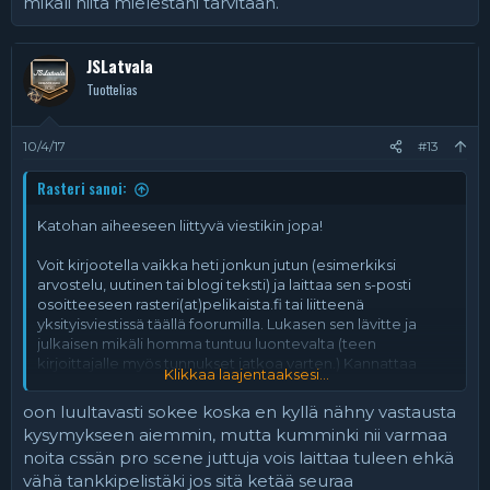
mikäli niitä mielestäni tarvitaan.
JSLatvala
Tuottelias
10/4/17
#13
Rasteri sanoi:
Katohan aiheeseen liittyvä viestikin jopa!
Voit kirjootella vaikka heti jonkun jutun (esimerkiksi
arvostelu, uutinen tai blogi teksti) ja laittaa sen s-posti
osoitteeseen rasteri(at)pelikaista.fi tai liitteenä
yksityisviestissä täällä foorumilla. Lukasen sen lävitte ja
julkaisen mikäli homma tuntuu luontevalta (teen
kirjoittajalle myös tunnukset jatkoa varten.) Kannattaa
Klikkaa laajentaaksesi...
myös varautua siihen, että ehdottelen korjauksia mikäli
niitä mielestäni tarvitaan.
oon luultavasti sokee koska en kyllä nähny vastausta
kysymykseen aiemmin, mutta kumminki nii varmaa
noita cssän pro scene juttuja vois laittaa tuleen ehkä
vähä tankkipelistäki jos sitä ketää seuraa