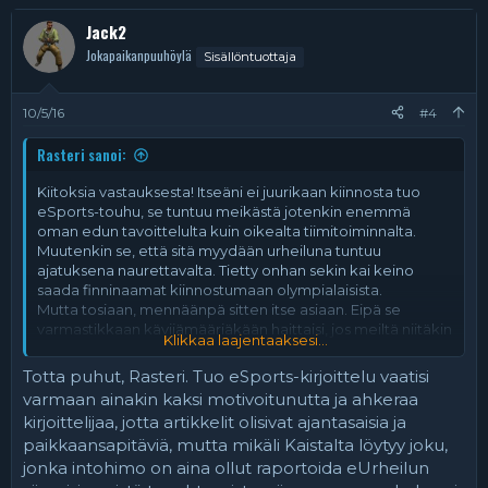
Jack2
Jokapaikanpuuhöylä
Sisällöntuottaja
10/5/16
#4
Rasteri sanoi:
Kiitoksia vastauksesta! Itseäni ei juurikaan kiinnosta tuo
eSports-touhu, se tuntuu meikästä jotenkin enemmä
oman edun tavoittelulta kuin oikealta tiimitoiminnalta.
Muutenkin se, että sitä myydään urheiluna tuntuu
ajatuksena naurettavalta. Tietty onhan sekin kai keino
saada finninaamat kiinnostumaan olympialaisista.
Mutta tosiaan, mennäänpä sitten itse asiaan. Eipä se
varmastikkaan kävijämääriäkään haittaisi, jos meiltä niitäkin
Klikkaa laajentaaksesi...
artikkeleita löytyisi. Pitäisi etsiä vain siihen soveltuva
kirjoittaja, sillä tuon tyyppisiä jutuissa pitää olla aika tiuha
Totta puhut, Rasteri. Tuo eSports-kirjoittelu vaatisi
julkaisu tahti. Muuten se uutinen on jo hetken päästä vanha.
varmaan ainakin kaksi motivoitunutta ja ahkeraa
Kun taas mielipiteet omista pelikokemuksista ei niinkään
kirjoittelijaa, jotta artikkelit olisivat ajantasaisia ja
vanhene.
paikkaansapitäviä, mutta mikäli Kaistalta löytyy joku,
jonka intohimo on aina ollut raportoida eUrheilun