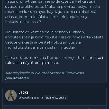
Tässä olisi nyt pientä mielipidekyselyä Pelikaista.fi
sivuston artikkeleista. Mukana pieni äänestys, mutta
mielelläni lukisin myös käyttäjien omia mielipiteitä
asiasta, joten minkälaisia artikkeleita/julkaisuja
haluaisitte jatkossa?
Haluaisitteko kenties peliaiheisten uutisten,
arvosteluiden ja blogi tekstien lisäksi myös artikkeleita
tietotekniikasta ja peliteknologian uusista
mullistuksista vai aivan jostain muusta?
Tässä olisi esimerkkinä Remoksen kirjoittama
artikkeli
tulevasta näytönohajaimesta
.
Äänestykselle ei ole määritetty sulkeutumis
päivämäärää.
Jack2
Jokapaikanpuuhöylä
Sisällöntuottaja