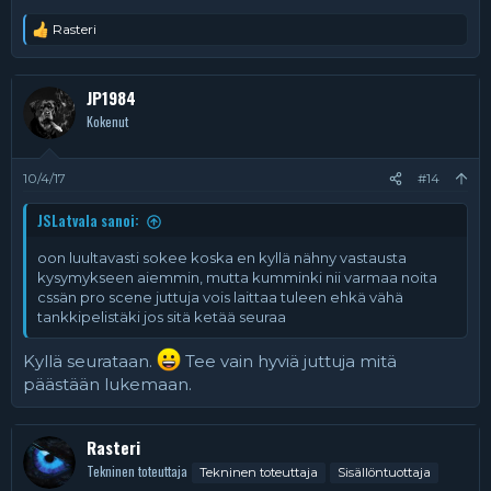
Rasteri
R
e
a
k
JP1984
t
Kokenut
i
o
t
:
10/4/17
#14
JSLatvala sanoi:
oon luultavasti sokee koska en kyllä nähny vastausta
kysymykseen aiemmin, mutta kumminki nii varmaa noita
cssän pro scene juttuja vois laittaa tuleen ehkä vähä
tankkipelistäki jos sitä ketää seuraa
Kyllä seurataan.
Tee vain hyviä juttuja mitä
päästään lukemaan.
Rasteri
Tekninen toteuttaja
Tekninen toteuttaja
Sisällöntuottaja