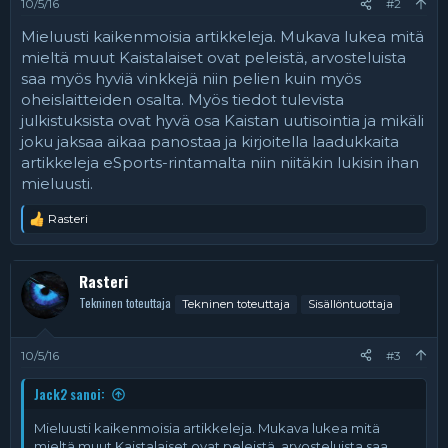
10/5/16
#2
Mieluusti kaikenmoisia artikkeleja. Mukava lukea mitä
mieltä muut Kaistalaiset ovat peleistä, arvosteluista
saa myös hyviä vinkkejä niin pelien kuin myös
oheislaitteiden osalta. Myös tiedot tulevista
julkistuksista ovat hyvä osa Kaistan uutisointia ja mikäli
joku jaksaa aikaa panostaa ja kirjoitella laadukkaita
artikkeleja eSports-rintamalta niin niitäkin lukisin ihan
mieluusti.
Rasteri
R
e
a
k
Rasteri
t
Tekninen toteuttaja
Tekninen toteuttaja
Sisällöntuottaja
i
o
t
:
10/5/16
#3
Jack2 sanoi:
Mieluusti kaikenmoisia artikkeleja. Mukava lukea mitä
mieltä muut Kaistalaiset ovat peleistä, arvosteluista saa