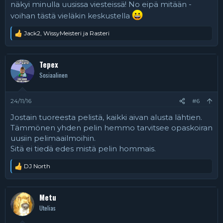
näkyi minulla uusissa viesteissä! No eipä mitään -
voihan tästä vieläkin keskustella
Jack2
,
WissyMeisteri
ja
Rasteri
R
e
a
k
Tepex
t
Sosiaalinen
i
o
t
:
24/11/16
#6
Jostain tuoreesta pelistä, kaikki aivan alusta lähtien.
Tämmönen yhden pelin hemmo tarvitsee opaskoiran
uusiin pelimaailmoihin.
Sitä ei tiedä edes mistä pelin hommais.
DJ North
R
e
a
k
Metu
t
Utelias
i
o