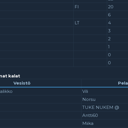
FI
20
6
LT
4
3
2
1
0
0
mat kalat
Vesistö
Pela
alikko
Vili
Norsu
TUKE NUKEM @
Antti60
Miika