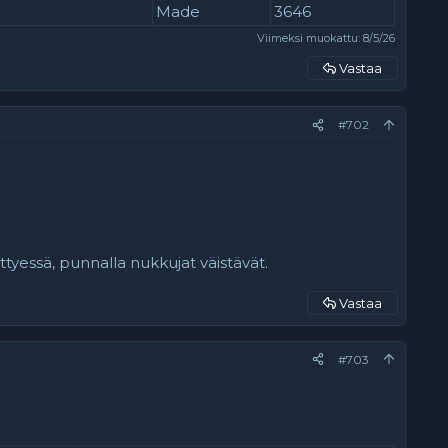
Made
3646
Viimeksi muokattu:
8/5/26
Vastaa
#702
tyessä, punnalla nukkujat väistävät.
Vastaa
#703