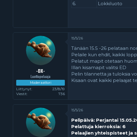
6.
Lokkiluoto
15/5/26
Tänään 15.5 -26 pelataan no
Pelaile kun ehdit, kaikki lo
Pelatut mapit otetaan huomioo
Illan kisamapit valitsi ED
-DX-
Pelin tilannetta ja tuloksia vo
Luottopelaaja
Kisaan ovat kaikki pelaajat 
Moderaattori
Liittynyt
23/8/19
Viestit
736
15/5/26
Pelipäivä: Perjantai 15.05.
Pelattuja kierroksia: 6
Pelaajien yhteispisteet ja s