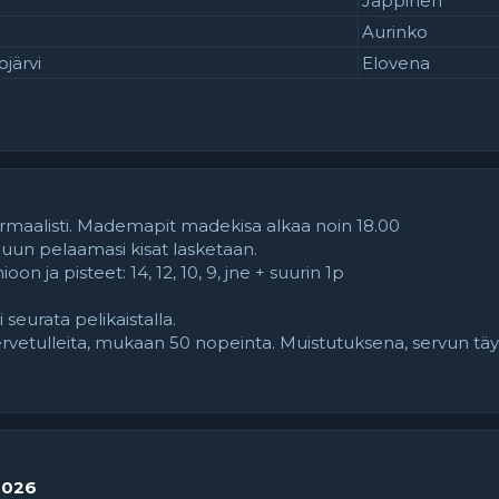
Jäppinen
Aurinko
järvi
Elovena
rmaalisti. Mademapit madekisa alkaa noin 18.00
ppuun pelaamasi kisat lasketaan.
n ja pisteet: 14, 12, 10, 9, jne + suurin 1p
i seurata pelikaistalla.
tervetulleita, mukaan 50 nopeinta. Muistutuksena, servun täyt
.2026