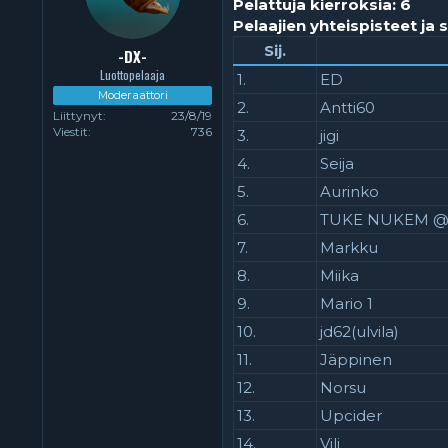
Pelattuja kierroksia: 6
o
ä
Pelaajien yhteispisteet ja s
i
r
t
ä
Sij.
-DX-
t
Luottopelaaja
1.
ED
a
Moderaattori
j
2.
Antti60
Liittynyt
23/8/19
a
Viestit
736
3.
jigi
4.
Seija
5.
Aurinko
6.
TUKE NUKEM 
7.
Markku
8.
Miika
9.
Mario 1
10.
jd62(ulvila)
11.
Jäppinen
12.
Norsu
13.
Upcider
14.
Vili