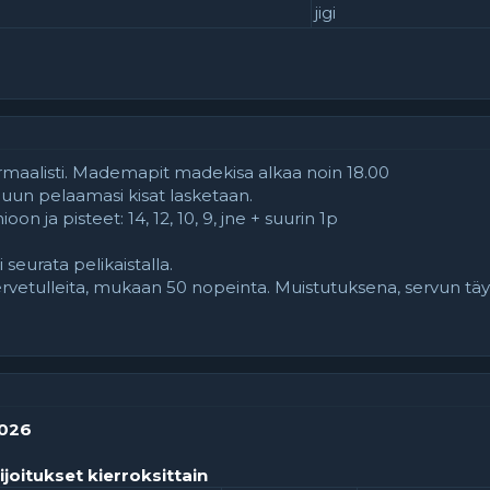
jigi
rmaalisti. Mademapit madekisa alkaa noin 18.00
ppuun pelaamasi kisat lasketaan.
n ja pisteet: 14, 12, 10, 9, jne + suurin 1p
i seurata pelikaistalla.
tervetulleita, mukaan 50 nopeinta. Muistutuksena, servun täyt
2026
ijoitukset kierroksittain