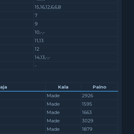
15,16,12,6,6,8
7
9
10,-,-
11,13
12
14,13,-,-
-
aja
Kala
Paino
Made
2926
Made
1595
Made
1663
Made
3029
Made
1879