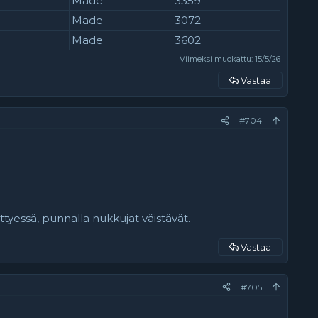
Made
3359
Made
3072
Made
3602
Viimeksi muokattu:
15/5/26
Vastaa
#704
tyessä, punnalla nukkujat väistävät.
Vastaa
#705