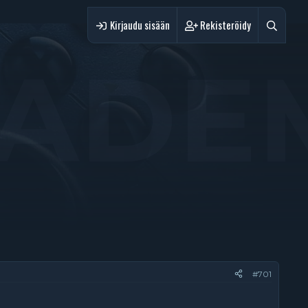
Kirjaudu sisään
Rekisteröidy
 MAD
#701