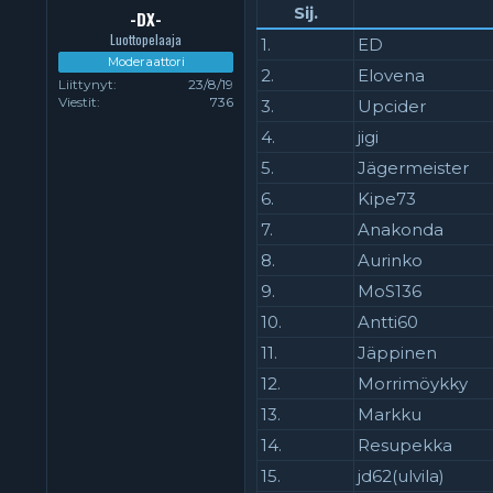
Sij.
-DX-
Luottopelaaja
1.
ED
Moderaattori
2.
Elovena
Liittynyt
23/8/19
Viestit
736
3.
Upcider
4.
jigi
5.
Jägermeister
6.
Kipe73
7.
Anakonda
8.
Aurinko
9.
MoS136
10.
Antti60
11.
Jäppinen
12.
Morrimöykky
13.
Markku
14.
Resupekka
15.
jd62(ulvila)