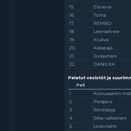
15.
Elovena
16.
Toma
17.
REMBO
18.
LeenaAnne
19.
Klukva
20.
Kalapaja
21.
Jorejuhani
22.
DANILKA
Pelatut vesistöt ja suurim
Peli
1.
Koivusaaren mat
2.
Peräjärvi
3.
Rönttäoja
4.
Siika-valkeinen
5.
Linlonlahti