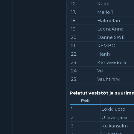
16.
KuKa
17.
Mario 1
18.
Halmefan
19.
LeenaAnne
20.
Danne SWE
21.
REMBO
22.
Hanhi
23.
Kertavedolla
24.
Vili
25.
Vauhtihirvi
Pelatut vesistöt ja suurim
Peli
1.
Lokkiluoto
2.
Ullavanjärvi
3.
Kuikansalmi