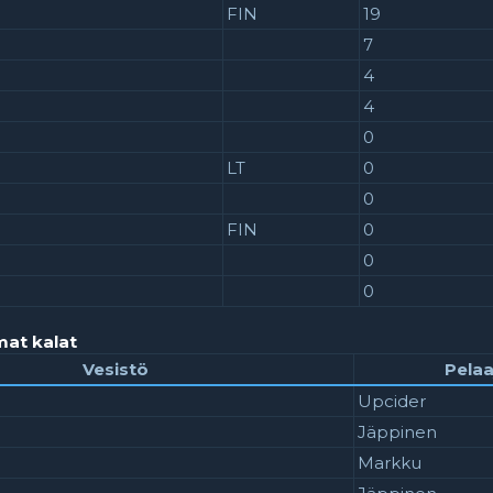
FIN
19
7
4
4
0
LT
0
0
FIN
0
0
0
mat kalat
Vesistö
Pelaa
Upcider
Jäppinen
Markku