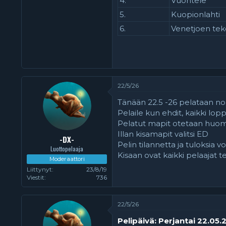
4.
Vuontele
5.
Kuopionlahti
6.
Venetjoen teko
22/5/26
Tänään 22.5 -26 pelataan no
Pelaile kun ehdit, kaikki lo
Pelatut mapit otetaan huomioo
Illan kisamapit valitsi ED
-DX-
Pelin tilannetta ja tuloksia vo
Luottopelaaja
Kisaan ovat kaikki pelaajat 
Moderaattori
Liittynyt
23/8/19
Viestit
736
22/5/26
Pelipäivä: Perjantai 22.05