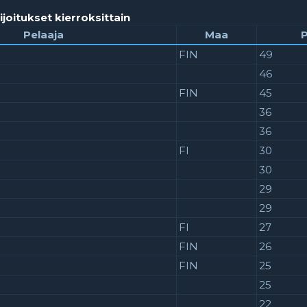
ijoitukset kierroksittain
Pelaaja
Maa
P
FIN
49
46
FIN
45
36
36
@
FI
30
30
29
29
FI
27
FIN
26
FIN
25
25
22