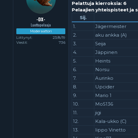
Pelattuja kierroksia: 6
Pelaajien yhteispisteet ja s
Sij.
-DX-
Luottopelaaja
1.
Jägermeister
Moderaattori
2.
aku ankka (A)
Liittynyt
23/8/19
Viestit
736
3.
Seija
4.
Jäppinen
5.
Heints
6.
Norsu
7.
Aurinko
8.
Upcider
9.
Mario 1
10.
MoS136
11.
jigi
12.
Kala-ukko (C)
13.
Iippo Vinetto