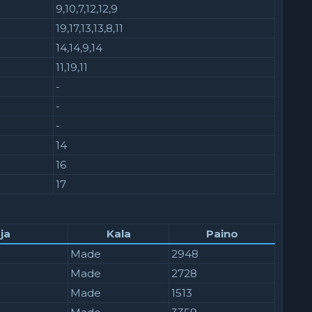
9,10,7,12,12,9
19,17,13,13,8,11
14,14,9,14
11,19,11
-
-
-
14
16
17
ja
Kala
Paino
Made
2948
Made
2728
Made
1513