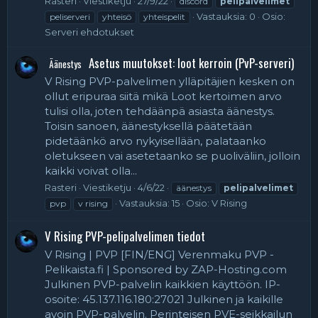
Rasteri
Viestiketju
27/9/22
discord
pelipalvelimet
Vastauksia: 0
Osio:
peliserveri
yhteisö
yhteispelit
Serveri ehdotukset
Asetus muutokset: loot kerroin (PvP-serveri)
Äänestys
V Rising PVP-palvelimen ylläpitäjien kesken on
ollut eripuraa siitä mikä Loot kertoimen arvo
tulisi olla, joten tehdäänpä asiasta äänestys.
Toisin sanoen, äänestyksellä päätetään
pidetäänkö arvo nykyisellään, palataanko
oletukseen vai asetetaanko se puoliväliin, jolloin
kaikki voivat olla...
Rasteri
Viestiketju
4/6/22
äänestys
pelipalvelimet
Vastauksia: 15
Osio:
V Rising
pvp
v rising
V Rising PVP-pelipalvelimen tiedot
V Rising | PVP [FIN/ENG] Verenmaku PVP -
Pelikaista.fi | Sponsored by ZAP-Hosting.com
Julkinen PVP-palvelin kaikkien käyttöön. IP-
osoite: 45.137.116.180:27021 Julkinen ja kaikille
avoin PVP-palvelin. Perinteisen PVE-seikkailun