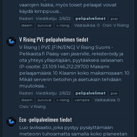
vaarojen lisäksi, myös toiset pelaajat voivat
käydä kimppuusi...
Rasteri
Viestiketju
2/6/22
pelipalvelimet
pvp
Vastauksia: 0
Osio:
V Rising
steam
survival
v rising
V Rising PVE-pelipalvelimen tiedot
V Rising | PVE [FIN/ENG] V Rising Suomi -
Pelikaista.fi Pääsy vain jäsenille, rekisteröidy ja
ota yhteys ylläpitäjään, pyytääksesi salasanan.
IP-osoite: 23.109.146.212:29700 Maksimi
pelaajamäärä: 10 Klaanin koko maksimissaan: 10
Mikäli serverin tietoihin ja asetuksiin tehdään
muutoksia...
Rasteri
Viestiketju
2/6/22
pelipalvelimet
pve
Vastauksia: 0
steam
survival
v rising
vampire
Osio:
V Rising
Eco -pelipalvelimen tiedot
Luo sivilisaatio, joka pystyy pysäyttämään
meteorin tuhoamatta samalla koko planeetan