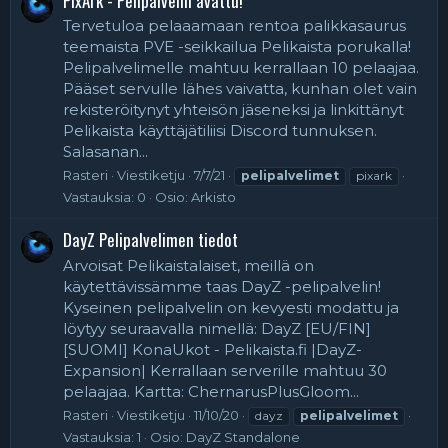
PixArk - Pelipalvelin avattu!
Tervetuloa pelaaamaan rentoa palikkasaurus
teemaista PVE -seikkailua Pelikaista porukalla!
Pelipalvelimelle mahtuu kerrallaan 10 pelaajaa.
Pääset servulle lähes vaivatta, kunhan olet vain
rekisteröitynyt yhteisön jäseneksi ja linkittänyt
Pelikaista käyttäjätiliisi Discord tunnuksen.
Salasanan...
Rasteri
Viestiketju
7/7/21
pelipalvelimet
pixark
Vastauksia: 0
Osio:
Arkisto
DayZ Pelipalvelimen tiedot
Arvoisat Pelikaistalaiset, meillä on
käytettävissämme taas DayZ -pelipalvelin!
Kyseinen pelipalvelin on kevyesti modattu ja
löytyy seuraavalla nimellä: DayZ [EU/FIN]
[SUOMI] KonaUkot - Pelikaista.fi |DayZ-
Expansion| Kerrallaan serverille mahtuu 30
pelaajaa. Kartta: ChernarusPlusGloom...
Rasteri
Viestiketju
11/10/20
dayz
pelipalvelimet
Vastauksia: 1
Osio:
DayZ Standalone