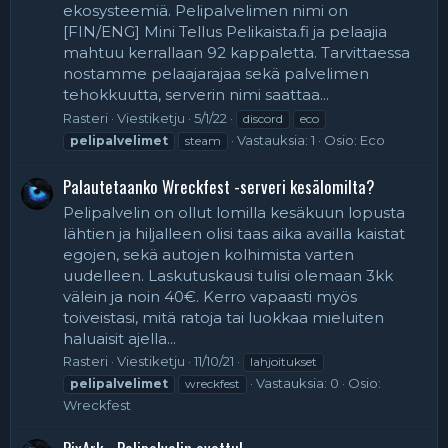
ekosysteemiä. Pelipalvelimen nimi on
[FIN/ENG] Mini Tellus Pelikaista.fi ja pelaajia
mahtuu kerrallaan 92 kappaletta. Tarvittaessa
nostamme pelaajarajaa sekä palvelimen
tehokkuutta, serverin nimi saattaa...
Rasteri
Viestiketju
5/1/22
discord
eco
Vastauksia: 1
Osio:
Eco
pelipalvelimet
steam
Palautetaanko Wreckfest -serveri kesälomilta?
Pelipalvelin on ollut lomilla kesäkuun lopusta
lähtien ja hiljalleen olisi taas aika availla kaistat
egojen, sekä autojen kolhimista varten
uudelleen. Laskutuskausi tulisi olemaan 3kk
välein ja noin 40€. Kerro vapaasti myös
toiveistasi, mitä ratoja tai luokkaa mieluiten
haluaisit ajella...
Rasteri
Viestiketju
11/10/21
lahjoitukset
Vastauksia: 0
Osio:
pelipalvelimet
wreckfest
Wreckfest