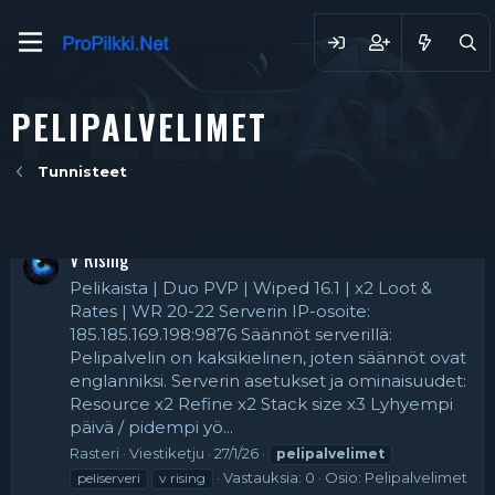
PELIPALV
PELIPALVELIMET
Tunnisteet
V Rising
Pelikaista | Duo PVP | Wiped 16.1 | x2 Loot &
Rates | WR 20-22 Serverin IP-osoite:
185.185.169.198:9876 Säännöt serverillä:
Pelipalvelin on kaksikielinen, joten säännöt ovat
englanniksi. Serverin asetukset ja ominaisuudet:
Resource x2 Refine x2 Stack size x3 Lyhyempi
päivä / pidempi yö...
Rasteri
Viestiketju
27/1/26
pelipalvelimet
Vastauksia: 0
Osio:
Pelipalvelimet
peliserveri
v rising