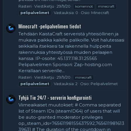
Rasteri
Viestiketju
29/9/20
komennot
minecraft
Vastauksia: 0
Osio:
Minecraft
pelipalvelimet
Minecraft -pelipalvelimen tiedot
Tehdään KaistaCraft serveristä yhteisöllinen ja
mukava paikka kaikille palikoille. Voit halutessasi
seikkailla itseksesi tai rakennella hulppeita
rakennuksia yhteistyössä muiden pelaajien
kanssa. IP-osoite: 45.137.118.31:25565
Pelipalvelimen Sponsori: Zap-hosting.com
Kerrallaan serverille...
Rasteri
Viestiketju
29/9/20
minecraft
Vastauksia: 2
Osio:
Pelipalvelimet
pelipalvelimet
Tyhjä Tie 24/7 - serverin konfigurointi
Viimeaikaiset muutokset: # Comma separated
list of Steam IDs (steamID64) of users that will
be auto-granted moderator privileges
op_steam_ids=76561198155637592,765611981613
39631 # The duration of the countdown in