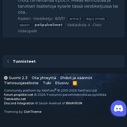
mod, nimeltänsä Epoch. Mikäli kiinnostaa ja
tarvitset lisätietoja kysele tässä viestiketjussa tai
ota...
Rasteri
Viestiketju
8/5/17
arma 2
dayz (mod)
Vastauksia: 4
Osio:
epoch
pelipalvelimet
Videopelit
Tunnisteet
Suomi 2.3
Ota yhteyttä
Ehdot ja säännöt
Tietosuojaseloste
Tuki
Etusivu
R
S
®
Community platform by XenForo
© 2010-2026 XenForo Ltd.
S
forum.propilkki.net
© 2026. Foorumin palvelintekniikkaa pyörittää
Tietokettu.net
Discord Integration
© Jason Axelrod of
8WAYRUN
Theming by:
DohTheme
TAKAISIN