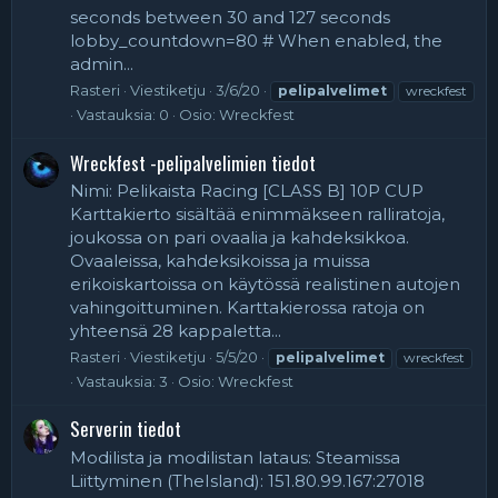
seconds between 30 and 127 seconds
lobby_countdown=80 # When enabled, the
admin...
Rasteri
Viestiketju
3/6/20
pelipalvelimet
wreckfest
Vastauksia: 0
Osio:
Wreckfest
Wreckfest -pelipalvelimien tiedot
Nimi: Pelikaista Racing [CLASS B] 10P CUP
Karttakierto sisältää enimmäkseen ralliratoja,
joukossa on pari ovaalia ja kahdeksikkoa.
Ovaaleissa, kahdeksikoissa ja muissa
erikoiskartoissa on käytössä realistinen autojen
vahingoittuminen. Karttakierossa ratoja on
yhteensä 28 kappaletta...
Rasteri
Viestiketju
5/5/20
pelipalvelimet
wreckfest
Vastauksia: 3
Osio:
Wreckfest
Serverin tiedot
Modilista ja modilistan lataus: Steamissa
Liittyminen (TheIsland): 151.80.99.167:27018