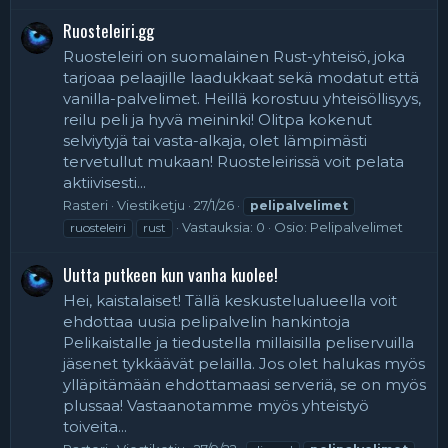
Ruosteleiri.gg
Ruosteleiri on suomalainen Rust-yhteisö, joka
tarjoaa pelaajille laadukkaat sekä modatut että
vanilla-palvelimet. Heillä korostuu yhteisöllisyys,
reilu peli ja hyvä meininki! Olitpa kokenut
selviytyjä tai vasta-alkaja, olet lämpimästi
tervetullut mukaan! Ruosteleirissä voit pelata
aktiivisesti...
Rasteri
Viestiketju
27/1/26
pelipalvelimet
Vastauksia: 0
Osio:
Pelipalvelimet
ruosteleiri
rust
Uutta putkeen kun vanha kuolee!
Hei, kaistalaiset! Tällä keskustelualueella voit
ehdottaa uusia pelipalvelin hankintoja
Pelikaistalle ja tiedustella millaisilla peliservuilla
jäsenet tykkäävät pelailla. Jos olet halukas myös
ylläpitämään ehdottamaasi serveriä, se on myös
plussaa! Vastaanotamme myös yhteistyö
toiveita...