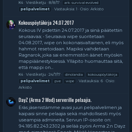
K4
Viestiketju
8/8/17
ark: survival evolved
Vastauksia: 1
Osio:
Arkisto
pelipalvelimet
Kokouspöytäkirja 24.07.2017
Kokous IV pidettiin 24.07.2017 ja siinä päätettiin
seuraavaa; • Seuraava wipe suoritetaan
04.08.2017, wipe on kokonaisvaltainen, eli myös
hahmot resetoidaan. Mapiksi vaihdetaan
Ragnarok, joka sai enemmistön äänet myöskin
mappiäänestyksessä. Ylläpito huomauttaa siitä,
että mappi on...
K4
Viestiketju
24/7/17
dinolandia
kokouspöytäkirja
Vastauksia: 6
Osio:
pelipalvelimet
pve
wipe
Arkisto
DayZ (Arma 2 Mod) serverille pelaajia.
Eräs jäsenistämme avasi juuri pelipalvelimen ja
kaipaisi sinne pelaajia sekä mahdollisesti myös
useampia admineita. Servun IP-osoite on:
94.185.82.243:2302 ja sielää pyörii Arma 2:n Dayz