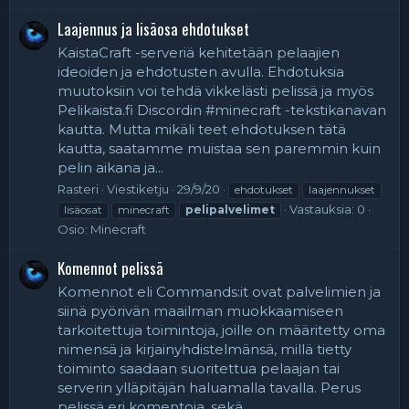
Laajennus ja lisäosa ehdotukset
KaistaCraft -serveriä kehitetään pelaajien
ideoiden ja ehdotusten avulla. Ehdotuksia
muutoksiin voi tehdä vikkelästi pelissä ja myös
Pelikaista.fi Discordin #minecraft -tekstikanavan
kautta. Mutta mikäli teet ehdotuksen tätä
kautta, saatamme muistaa sen paremmin kuin
pelin aikana ja...
Rasteri
Viestiketju
29/9/20
ehdotukset
laajennukset
Vastauksia: 0
lisäosat
minecraft
pelipalvelimet
Osio:
Minecraft
Komennot pelissä
Komennot eli Commands:it ovat palvelimien ja
siinä pyörivän maailman muokkaamiseen
tarkoitettuja toimintoja, joille on määritetty oma
nimensä ja kirjainyhdistelmänsä, millä tietty
toiminto saadaan suoritettua pelaajan tai
serverin ylläpitäjän haluamalla tavalla. Perus
pelissä eri komentoja, sekä...