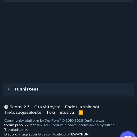
Tunnisteet
Suomi 2.3
Ota yhteyttä
Ehdot ja säännöt
Tietosuojaseloste
Tuki
Etusivu
R
S
®
Community platform by XenForo
© 2010-2026 XenForo Ltd.
S
forum.propilkki.net
© 2026. Foorumin palvelintekniikkaa pyörittää
Tietokettu.net
Discord Integration
© Jason Axelrod of
8WAYRUN