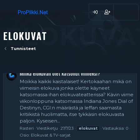
ELOKUVA
ELOKUVAT
Tunnisteet
Minkä elokuvan olet katsonut viimeksi?
Moikka kaikki kaistalaiset! Kertokaahan mikä on
viimeisin elokuva jonka olette käyneet
katsomassa ihan elokuvateatterissa? Kävin viime
viikonloppuna katsomassa Indiana Jones Dial of
Destinyn, CGI:n määrästä ja leffan saamasta
kritiikistä huolimatta, itse tykkäsin elokuvasta
paljon. Kyseisen...
Rasteri
Viestiketju
27/7/23
Vastauksia: 0
elokuvat
Osio:
Elokuvat & TV-sarjat