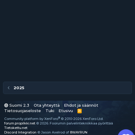
2025
Suomi 2.3
Ota yhteyttä
Ehdot ja säännöt
Tietosuojaseloste
Tuki
Etusivu
R
S
®
Community platform by XenForo
© 2010-2026 XenForo Ltd.
S
forum.propilkki.net
© 2026. Foorumin palvelintekniikkaa pyörittää
Tietokettu.net
Discord Integration
© Jason Axelrod of
8WAYRUN