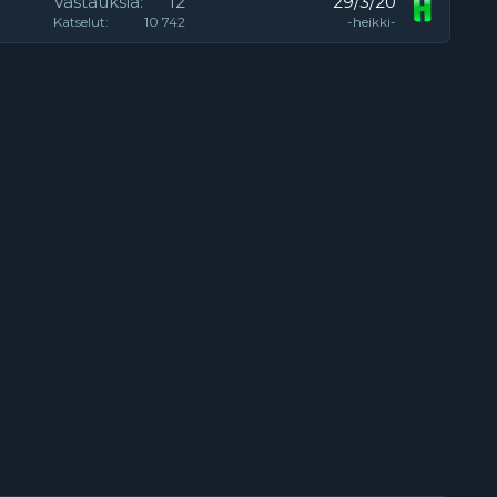
Vastauksia
12
29/3/20
Katselut
10 742
-heikki-