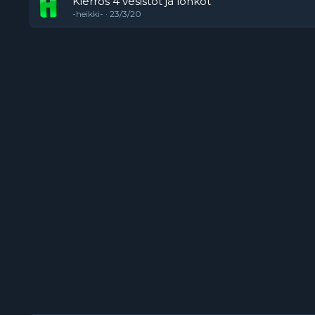
Kierros 4 vesistöt ja lohkot
-heikki-
23/3/20