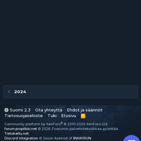
2024
Suomi 2.3
Ota yhteyttä
Ehdot ja säännöt
Tietosuojaseloste
Tuki
Etusivu
R
S
®
Community platform by XenForo
© 2010-2026 XenForo Ltd.
S
forum.propilkki.net
© 2026. Foorumin palvelintekniikkaa pyörittää
Tietokettu.net
Discord Integration
© Jason Axelrod of
8WAYRUN