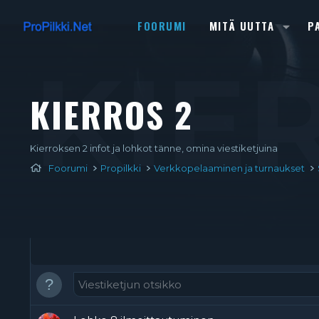
FOORUMI
MITÄ UUTTA
P
KIE
KIERROS 2
Kierroksen 2 infot ja lohkot tänne, omina viestiketjuina
Foorumi
Propilkki
Verkkopelaaminen ja turnaukset