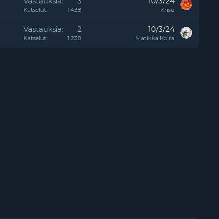
Vastauksia
3
10/3/24
Katselut
1 438
Krisu
Vastauksia
2
10/3/24
Katselut
1 238
Matikka Koira