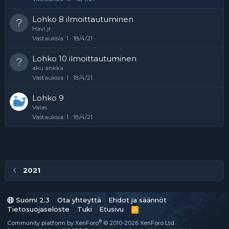
k
s
u
t
i
y
Lohko 8 ilmoittautuminen
t
v
Havi jr
t
ä
Vastauksia
1
18/4/21
u
t
Lohko 10 ilmoittautuminen
aku ankka
Vastauksia
1
18/4/21
Lohko 9
Valas
Vastauksia
1
18/4/21
2021
Suomi 2.3
Ota yhteyttä
Ehdot ja säännöt
Tietosuojaseloste
Tuki
Etusivu
R
S
®
Community platform by XenForo
© 2010-2026 XenForo Ltd.
S