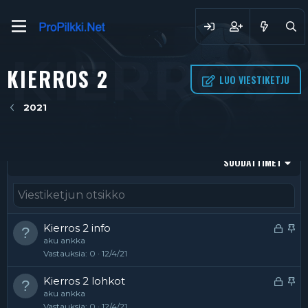
KIERROS 
KIERROS 2
LUO VIESTIKETJU
2021
SUODATTIMET
L
P
Kierros 2 info
aku ankka
u
y
Vastauksia
0
12/4/21
k
s
i
y
L
P
Kierros 2 lohkot
t
v
aku ankka
u
y
t
ä
Vastauksia
0
12/4/21