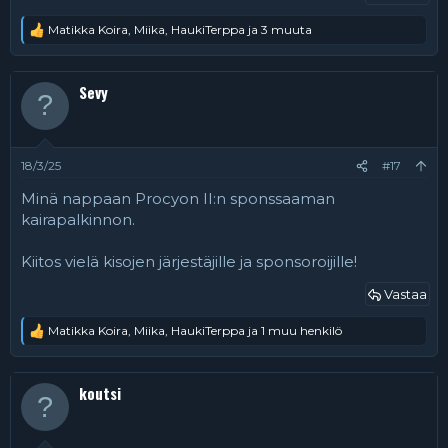
Matikka Koira
,
Miika
,
HaukiTerppa
ja 3 muuta
R
e
a
k
Sevy
t
i
o
t
:
18/3/25
#17
Minä nappaan Procyon II:n sponssaaman
kairapalkinnon.
Kiitos vielä kisojen järjestäjille ja sponsoroijille!
Vastaa
Matikka Koira
,
Miika
,
HaukiTerppa
ja 1 muu henkilö
R
e
a
k
koutsi
t
i
o