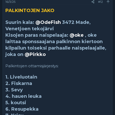
16/3/25
#12
PALKINTOJEN JAKO
Suurin kala:
@OdeFish
3472 Made,
Venetjoen tekojärvi
Kisojen paras naispelaaja:
@oke
, oke
laittaa sponssaajana palkinnon kiertoon
kilpailun toiseksi parhaalle naispelaajalle,
joka on
@Pirkko
Palkintojen ottamisjärjestys:
1. Liveluotain
2. Fiskarna
3. Sevy
4. hauen leuka
5. koutsi
6. Resupekka