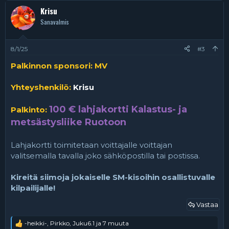
k
Krisu
t
Sanavalmis
i
o
t
:
8/1/25
#3
Palkinnon sponsori: MV
Yhteyshenkilö:
Krisu
100 € lahjakortti Kalastus- ja
Palkinto:
metsästysliike Ruotoon
Lahjakortti toimitetaan voittajalle voittajan
valitsemalla tavalla joko sähköpostilla tai postissa.
Kireitä siimoja jokaiselle SM-kisoihin osallistuvalle
kilpailijalle!
Vastaa
-heikki-
,
Pirkko
,
Juku6.1
ja 7 muuta
R