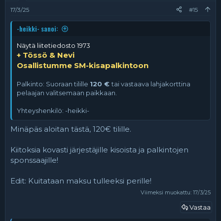
t
:
17/3/25
#15
-heikki- sanoi:
Näytä liitetiedosto 1973
+ Tössö & Nevi
Osallistumme SM-kisapalkintoon
Palkinto: Suoraan tilille
120 €
tai vastaava lahjakorttina
pelaajan valitsemaan paikkaan.
Yhteyshenkilö: -heikki-
Minäpäs aloitan tästä, 120€ tilille.
Kiitoksia kovasti järjestäjille kisoista ja palkintojen
sponssaajille!
Edit: Kuitataan maksu tulleeksi perille!
Viimeksi muokattu:
17/3/25
Vastaa