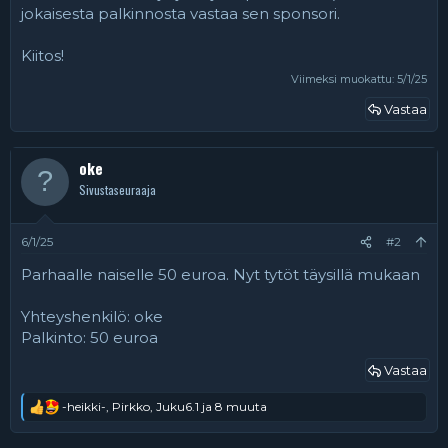
jokaisesta palkinnosta vastaa sen sponsori.
Kiitos!
Viimeksi muokattu:
5/1/25
Vastaa
oke
Sivustaseuraaja
6/1/25
#2
Parhaalle naiselle 50 euroa. Nyt tytöt täysillä mukaan
Yhteyshenkilö: oke
Palkinto: 50 euroa
Vastaa
-heikki-
,
Pirkko
,
Juku6.1
ja 8 muuta
R
e
a