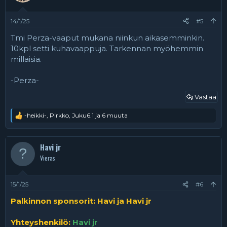
o
t
:
14/1/25
#5
Tmi Perza-vaaput mukana niinkun aikasemminkin.
10kpl setti kuhavaappuja. Tarkennan myöhemmin
millaisia.
-Perza-
Vastaa
-heikki-
,
Pirkko
,
Juku6.1
ja 6 muuta
R
e
a
k
Havi jr
t
Vieras
i
o
t
:
15/1/25
#6
Palkinnon sponsorit:
Havi ja Havi jr
Yhteyshenkilö:
Havi jr