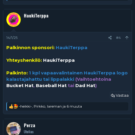
e
a
k
HaukiTerppa
t
i
o
t
:
14/1/25
#4
Palkinnon sponsori:
HaukiTerppa
Yhteyshenkilö:
HaukiTerppa
Palkinto:
1 kpl vapaavalintainen HaukiTerppa logo
kalastajahattu tai lippalakki
(Vaihtoehtoina
Bucket Hat
,
Baseball Hat
tai
Dad Hat
)
Vastaa
-heikki-
,
Pirkko
,
lareman
ja 6 muuta
R
e
a
k
Perza
t
Utelias
i