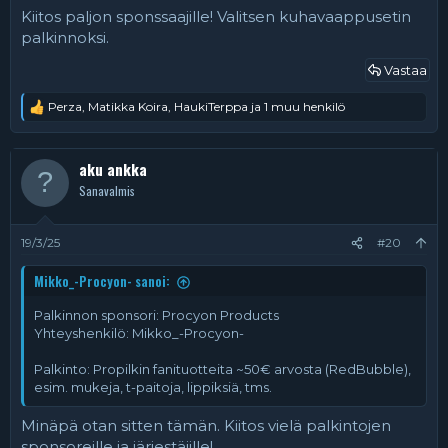
Kiitos paljon sponssaajille! Valitsen kuhavaappusetin
palkinnoksi.
Vastaa
Perza
,
Matikka Koira
,
HaukiTerppa
ja 1 muu henkilö
R
e
a
k
aku ankka
t
Sanavalmis
i
o
t
:
19/3/25
#20
Mikko_-Procyon- sanoi:
Palkinnon sponsori: Procyon Products
Yhteyshenkilö: Mikko_-Procyon-
Palkinto: Propilkin fanituotteita ~50€ arvosta (RedBubble),
esim. mukeja, t-paitoja, lippiksiä, tms.
Minäpä otan sitten tämän. Kiitos vielä palkintojen
sponsoreille ja järjestäjille!