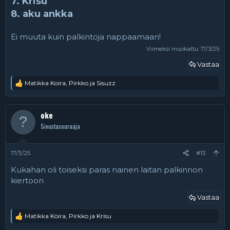
7. Krisu
8. aku ankka
Ei muuta kuin palkintoja nappaamaan!
Viimeksi muokattu:
17/3/25
Vastaa
Matikka Koira
,
Pirkko
ja
Sisuzz
R
e
a
k
oke
t
Sivustaseuraaja
i
o
t
:
17/3/25
#13
Kukahan oli toiseksi paras nainen laitan palkinnon
kiertoon
Vastaa
Matikka Koira
,
Pirkko
ja
Krisu
R
e