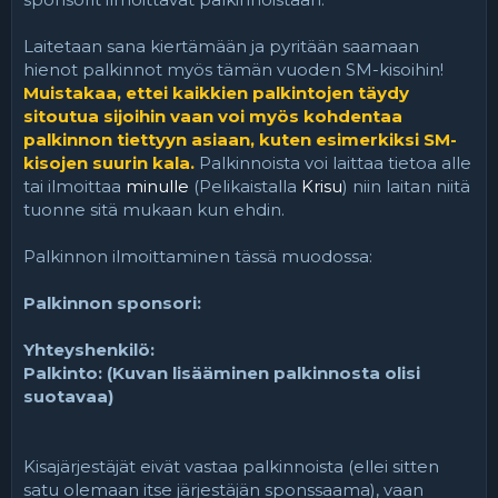
i
r
t
ä
Laitetaan sana kiertämään ja pyritään saamaan
t
hienot palkinnot myös tämän vuoden SM-kisoihin!
a
Muistakaa, ettei kaikkien palkintojen täydy
j
a
sitoutua sijoihin vaan voi myös kohdentaa
palkinnon tiettyyn asiaan, kuten esimerkiksi SM-
kisojen suurin kala.
Palkinnoista voi laittaa tietoa alle
tai ilmoittaa
minulle
(Pelikaistalla
Krisu
) niin laitan niitä
tuonne sitä mukaan kun ehdin.
Palkinnon ilmoittaminen tässä muodossa:
Palkinnon sponsori:
Yhteyshenkilö:
Palkinto: (Kuvan lisääminen palkinnosta olisi
suotavaa)
Kisajärjestäjät eivät vastaa palkinnoista (ellei sitten
satu olemaan itse järjestäjän sponssaama), vaan