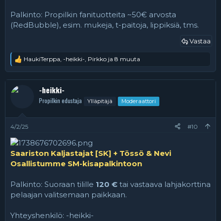
Palkinto: Propilkin fanituotteita ~50€ arvosta
(RedBubble), esim. mukeja, t-paitoja, lippiksiä, tms.
Vastaa
HaukiTerppa
,
-heikki-
,
Pirkko
ja 8 muuta
R
e
a
k
-heikki-
t
Propilkin edustaja
Ylläpitäjä
Moderaattori
i
o
t
:
4/2/25
#10
Saariston Kaljastajat [SK] + Tössö & Nevi
Osallistumme SM-kisapalkintoon
Palkinto: Suoraan tilille
120 €
tai vastaava lahjakorttina
pelaajan valitsemaan paikkaan.
Yhteyshenkilö: -heikki-