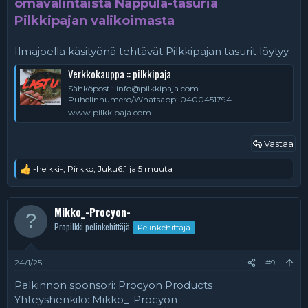
omavalintaista Nappula-tasuria
Pilkkipajan valikoimasta
Ilmajoella käsityönä tehtävät Pilkkipajan tasurit löytyy
Verkkokauppa :: pilkkipaja
Sähköposti: info@pilkkipaja.com
Puhelinnumero/Whatsapp: 0400451794
www.pilkkipaja.com
Vastaa
-heikki-
,
Pirkko
,
Juku6.1
ja 5 muuta
R
e
a
k
Mikko_-Procyon-
t
Propilkki pelinkehittäjä
Pelinkehittäjä
i
o
t
:
24/1/25
#9
Palkinnon sponsori: Procyon Products
Yhteyshenkilö: Mikko_-Procyon-