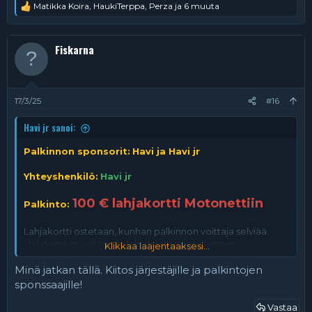
Matikka Koira
,
HaukiTerppa
,
Perza
ja 6 muuta
R
e
a
k
Fiskarna
t
i
o
t
:
17/3/25
#16
Havi jr sanoi:
Palkinnon sponsorit:
Havi ja Havi jr
Yhteyshenkilö:
Havi jr
100 € lahjakortti Motonettiin
Palkinto:
Lahjakortti ostetaan, kunhan palkinnon voittaja selviää.
Halutessaan voittajalle lahjakortti tulee suoraan
Klikkaa laajentaaksesi...
sähköpostiin, tekstiviestillä tai postissa.
Minä jatkan tällä. Kiitos järjestäjille ja palkintojen
Kireitä kaikille kisoihin.
sponssaajille!
Terveisin, Havi ja Havi jr
Vastaa