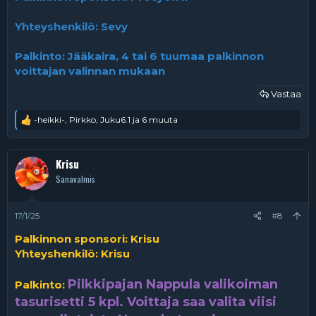
Yhteyshenkilö:
Sevy
Palkinto: Jääkaira, 4 tai 6 tuumaa palkinnon
voittajan valinnan mukaan
Vastaa
-heikki-
,
Pirkko
,
Juku6.1
ja 6 muuta
R
e
a
k
Krisu
t
Sanavalmis
i
o
t
:
17/1/25
#8
Palkinnon sponsori: Krisu
Yhteyshenkilö:
Krisu
Pilkkipajan Nappula valikoiman
Palkinto:
tasurisetti 5 kpl. Voittaja saa valita viisi