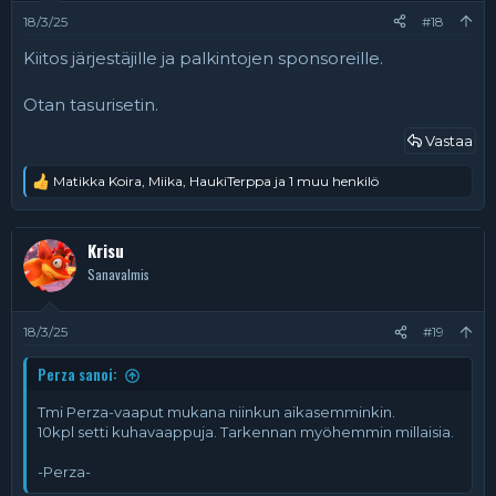
t
:
18/3/25
#18
Kiitos järjestäjille ja palkintojen sponsoreille.
Otan tasurisetin.
Vastaa
Matikka Koira
,
Miika
,
HaukiTerppa
ja 1 muu henkilö
R
e
a
k
Krisu
t
Sanavalmis
i
o
t
:
18/3/25
#19
Perza sanoi:
Tmi Perza-vaaput mukana niinkun aikasemminkin.
10kpl setti kuhavaappuja. Tarkennan myöhemmin millaisia.
-Perza-