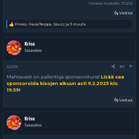
Viimeksi muokattu:
17/3/25
Vastaa
Pirkko
,
HaukiTerppa
,
Sisuzz
ja 3 muuta
R
e
a
k
Krisu
t
Sanavalmis
i
o
t
:
4/2/25
#11
Mahtavasti on palkintoja sponsoroituna!
Lisää saa
sponsoroida kisojen alkuun asti 9.2.2025 klo
19.59!
Vastaa
Krisu
Sanavalmis