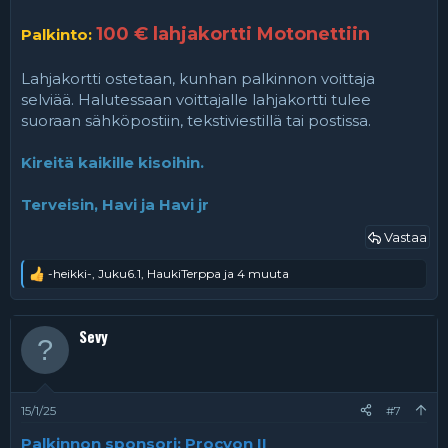
100 € lahjakortti Motonettiin
Palkinto:
Lahjakortti ostetaan, kunhan palkinnon voittaja
selviää. Halutessaan voittajalle lahjakortti tulee
suoraan sähköpostiin, tekstiviestillä tai postissa.
Kireitä kaikille kisoihin.
Terveisin, Havi ja Havi jr
Vastaa
-heikki-
,
Juku6.1
,
HaukiTerppa
ja 4 muuta
R
e
a
k
Sevy
t
i
o
t
:
15/1/25
#7
Palkinnon sponsori:
Procyon II