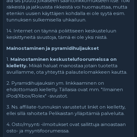
älä siis puutu jokaiseen sääntörikkomukseen itse. Toki
räikeistä ja jatkuvista rikkeistä voi huomauttaa, mutta
etenkin uusien käyttäjien kohdalla ei ole syytä esim.
tunnuksen sulkemisella uhkailuun.
14. Internet on täynnä poliittiseen keskusteluun
keskittyneitä sivustoja, tämä ei ole yksi niistä.
Mainostaminen ja pyramidihuijaukset
1.
Mainostaminen keskustelufoorumeissa on
kielletty.
Mikäli haluat mainostaa jotain tuotetta
sivuillamme, ota yhteyttä palautelomakkeen kautta.
2. Pyramidihuijauksiin ym. linkkaaminen on
ehdottomasti kielletty. Tällaisia ovat mm. "Ilmainen
iPod/Xbox/Rolex" -sivustot.
3. Ns. affiliate-tunnuksin varustetut linkit on kielletty,
ellei sillä rahoiteta Pelikaistan ylläpitämiä palveluita.
4. Osto/myynti -ilmoitukset ovat sallittuja ainoastaan
osto- ja myyntifoorumeissa.