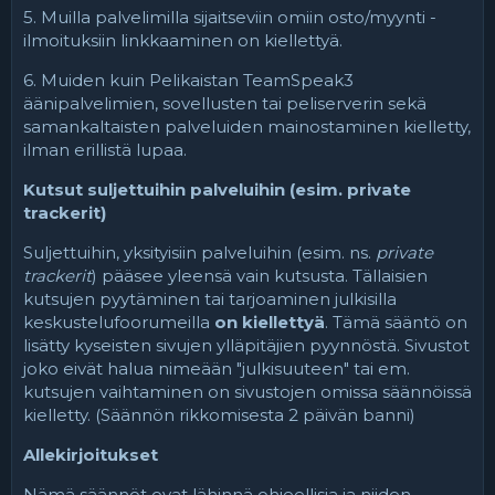
5. Muilla palvelimilla sijaitseviin omiin osto/myynti -
ilmoituksiin linkkaaminen on kiellettyä.
6. Muiden kuin Pelikaistan TeamSpeak3
äänipalvelimien, sovellusten tai peliserverin sekä
samankaltaisten palveluiden mainostaminen kielletty,
ilman erillistä lupaa.
Kutsut suljettuihin palveluihin (esim. private
trackerit)
Suljettuihin, yksityisiin palveluihin (esim. ns.
private
trackerit
) pääsee yleensä vain kutsusta. Tällaisien
kutsujen pyytäminen tai tarjoaminen julkisilla
keskustelufoorumeilla
on kiellettyä
. Tämä sääntö on
lisätty kyseisten sivujen ylläpitäjien pyynnöstä. Sivustot
joko eivät halua nimeään "julkisuuteen" tai em.
kutsujen vaihtaminen on sivustojen omissa säännöissä
kielletty. (Säännön rikkomisesta 2 päivän banni)
Allekirjoitukset
Nämä säännöt ovat lähinnä ohjeellisia ja niiden