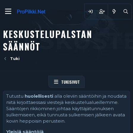
KESKUST
KESKUSTELUPALSTAN
SÄÄNNÖT
Tuki
TUKISIVUT
Tutustu
huolellisesti
alla oleviin sääntöihin ja noudata
niitä kirjoittaessasi viestejä keskustelualueillemme.
Sääntöjen rikkominen johtaa käyttäjätunnuksen
sulkemiseen, eikä tunnusta sulkemisen jälkeen avata
kovin heppoisin perustein.
Yleisiä sääntöjä