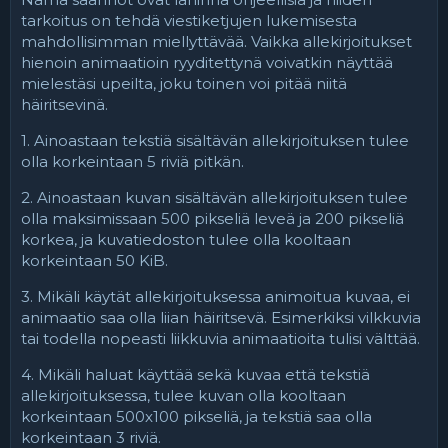
tarkoitus on tehdä viestiketjujen lukemisesta
mahdollisimman miellyttävää. Vaikka allekirjoitukset
hienoin animaatioin ryyditettynä voivatkin näyttää
mielestäsi upeilta, joku toinen voi pitää niitä
häiritsevinä.
1. Ainoastaan tekstiä sisältävän allekirjoituksen tulee
olla korkeintaan 5 riviä pitkän.
2. Ainoastaan kuvan sisältävän allekirjoituksen tulee
olla maksimissaan 500 pikseliä leveä ja 200 pikseliä
korkea, ja kuvatiedoston tulee olla kooltaan
korkeintaan 50 KiB.
3. Mikäli käytät allekirjoituksessa animoitua kuvaa, ei
animaatio saa olla liian häiritsevä. Esimerkiksi vilkkuvia
tai todella nopeasti liikkuvia animaatioita tulisi välttää.
4. Mikäli haluat käyttää sekä kuvaa että tekstiä
allekirjoituksessa, tulee kuvan olla kooltaan
korkeintaan 500x100 pikseliä, ja tekstiä saa olla
korkeintaan 3 riviä.