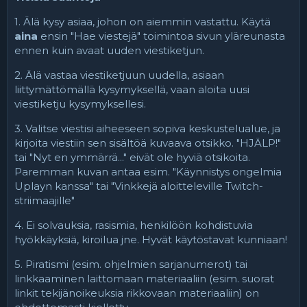
1. Älä kysy asiaa, johon on aiemmin vastattu. Käytä
aina
ensin "Hae viestejä" toimintoa sivun yläreunasta
ennen kuin avaat uuden viestiketjun.
2. Älä vastaa viestiketjuun uudella, asiaan
liittymättömällä kysymyksellä, vaan aloita uusi
viestiketju kysymyksellesi.
3. Valitse viestisi aiheeseen sopiva keskustelualue, ja
kirjoita viestiin sen sisältöä kuvaava otsikko. "HJÄLP!"
tai "Nyt en ymmärrä..." eivät ole hyviä otsikoita.
Paremman kuvan antaa esim. "Käynnistys ongelmia
Uplayn kanssa" tai "Vinkkejä aloitteleville Twitch-
striimaajille"
4. Ei solvauksia, rasismia, henkilöön kohdistuvia
hyökkäyksiä, kiroilua jne. Hyvät käytöstavat kunniaan!
5. Piratismi (esim. ohjelmien sarjanumerot) tai
linkkaaminen laittomaan materiaaliin (esim. suorat
linkit tekijänoikeuksia rikkovaan materiaaliin) on