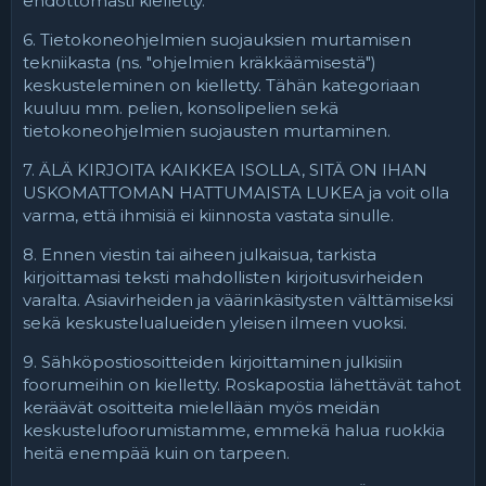
ehdottomasti kielletty.
6. Tietokoneohjelmien suojauksien murtamisen
tekniikasta (ns. "ohjelmien kräkkäämisestä")
keskusteleminen on kielletty. Tähän kategoriaan
kuuluu mm. pelien, konsolipelien sekä
tietokoneohjelmien suojausten murtaminen.
7. ÄLÄ KIRJOITA KAIKKEA ISOLLA, SITÄ ON IHAN
USKOMATTOMAN HATTUMAISTA LUKEA ja voit olla
varma, että ihmisiä ei kiinnosta vastata sinulle.
8. Ennen viestin tai aiheen julkaisua, tarkista
kirjoittamasi teksti mahdollisten kirjoitusvirheiden
varalta. Asiavirheiden ja väärinkäsitysten välttämiseksi
sekä keskustelualueiden yleisen ilmeen vuoksi.
9. Sähköpostiosoitteiden kirjoittaminen julkisiin
foorumeihin on kielletty. Roskapostia lähettävät tahot
keräävät osoitteita mielellään myös meidän
keskustelufoorumistamme, emmekä halua ruokkia
heitä enempää kuin on tarpeen.