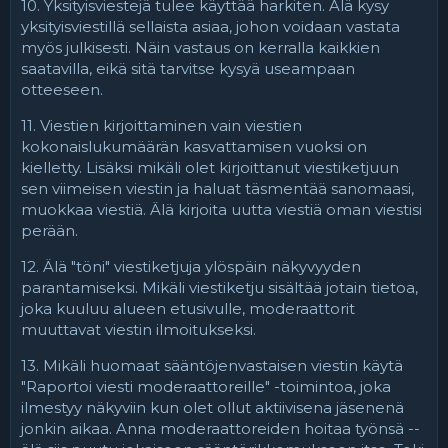
10. Yksityisviestejä tulee käyttää harkiten. Älä kysy
yksityisviestillä sellaista asiaa, johon voidaan vastata
myös julkisesti. Näin vastaus on kerralla kaikkien
saatavilla, eikä sitä tarvitse kysyä useampaan
otteeseen.
11. Viestien kirjoittaminen vain viestien
kokonaislukumäärän kasvattamisen vuoksi on
kielletty. Lisäksi mikäli olet kirjoittanut viestiketjuun
sen viimeisen viestin ja haluat täsmentää sanomaasi,
muokkaa viestiä. Älä kirjoita uutta viestiä oman viestisi
perään.
12. Älä "töni" viestiketjuja ylöspäin näkyvyyden
parantamiseksi. Mikäli viestiketju sisältää jotain tietoa,
joka kuuluu alueen etusivulle, moderaattorit
muuttavat viestin ilmoitukseksi.
13. Mikäli huomaat sääntöjenvastaisen viestin käytä
"Raportoi viesti moderaattoreille" -toimintoa, joka
ilmestyy näkyviin kun olet ollut aktiivisena jäsenenä
jonkin aikaa. Anna moderaattoreiden hoitaa työnsä --