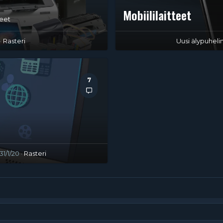
Mobiililaitteet
teet
Rasteri
Uusi älypuheli
7
31/1/20
Rasteri